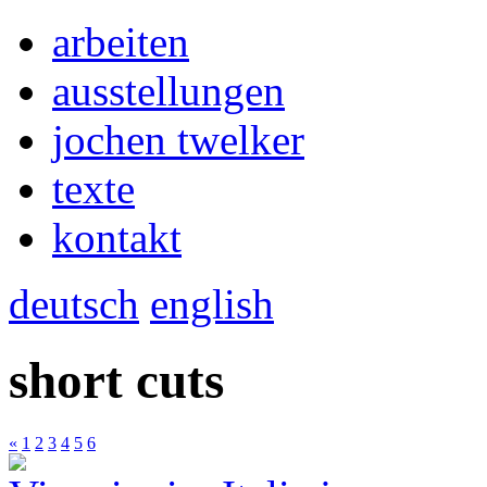
arbeiten
ausstellungen
jochen twelker
texte
kontakt
deutsch
english
short cuts
«
1
2
3
4
5
6