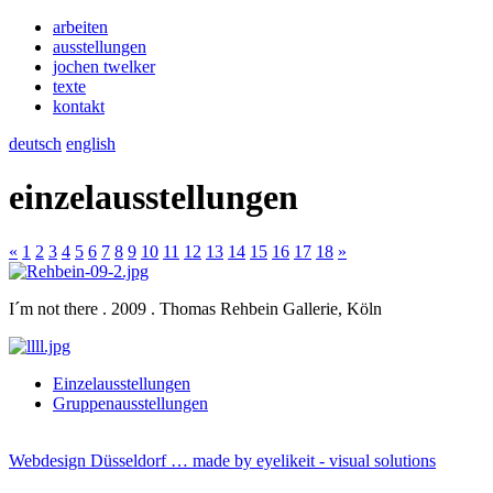
arbeiten
ausstellungen
jochen twelker
texte
kontakt
deutsch
english
einzelausstellungen
«
1
2
3
4
5
6
7
8
9
10
11
12
13
14
15
16
17
18
»
I´m not there . 2009 . Thomas Rehbein Gallerie, Köln
Einzelausstellungen
Gruppenausstellungen
Webdesign Düsseldorf … made by
eyelikeit - visual solutions