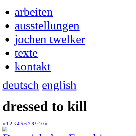
arbeiten
ausstellungen
jochen twelker
texte
kontakt
deutsch
english
dressed to kill
«
1
2
3
4
5
6
7
8
9
10
»