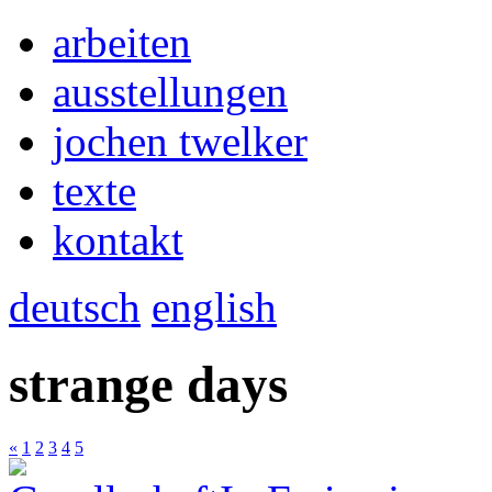
arbeiten
ausstellungen
jochen twelker
texte
kontakt
deutsch
english
strange days
«
1
2
3
4
5