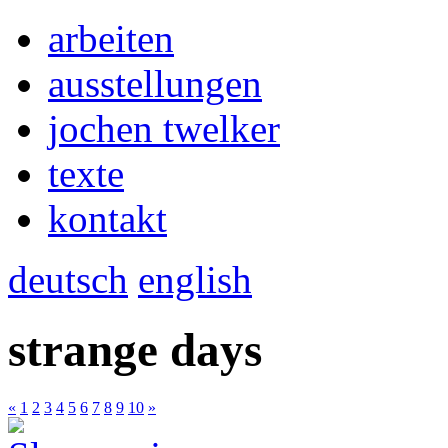
arbeiten
ausstellungen
jochen twelker
texte
kontakt
deutsch
english
strange days
«
1
2
3
4
5
6
7
8
9
10
»