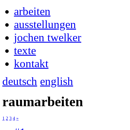
arbeiten
ausstellungen
jochen twelker
texte
kontakt
deutsch
english
raumarbeiten
1
2
3
4
»