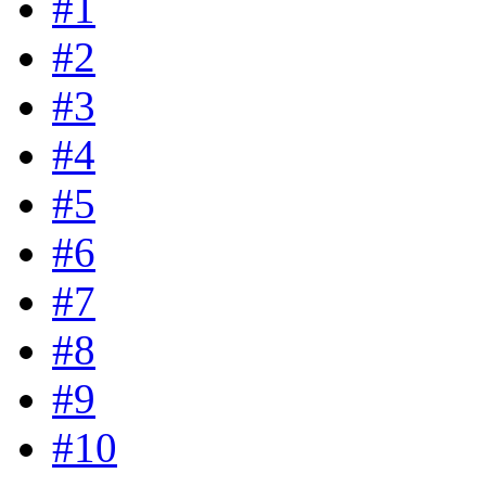
#1
#2
#3
#4
#5
#6
#7
#8
#9
#10