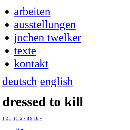
arbeiten
ausstellungen
jochen twelker
texte
kontakt
deutsch
english
dressed to kill
1
2
3
4
5
6
7
8
9
10
»