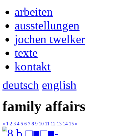
arbeiten
ausstellungen
jochen twelker
texte
kontakt
deutsch
english
family affairs
«
1
2
3
4
5
6
7
8
9
10
11
12
13
14
15
»