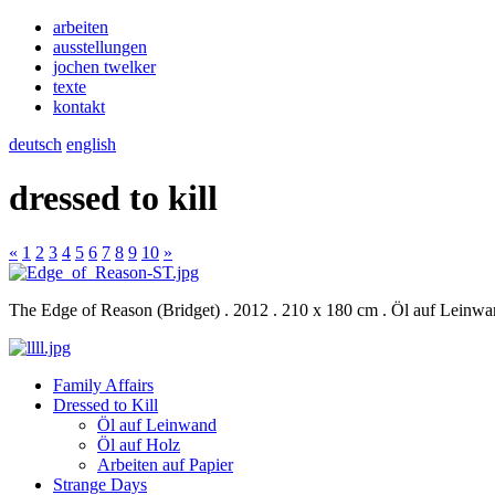
arbeiten
ausstellungen
jochen twelker
texte
kontakt
deutsch
english
dressed to kill
«
1
2
3
4
5
6
7
8
9
10
»
The Edge of Reason (Bridget) . 2012 . 210 x 180 cm . Öl auf Leinw
Family Affairs
Dressed to Kill
Öl auf Leinwand
Öl auf Holz
Arbeiten auf Papier
Strange Days