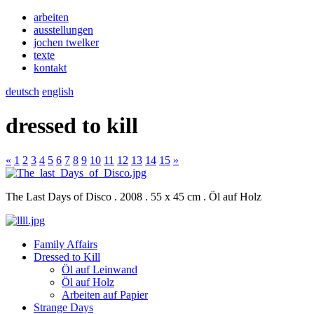
arbeiten
ausstellungen
jochen twelker
texte
kontakt
deutsch
english
dressed to kill
«
1
2
3
4
5
6
7
8
9
10
11
12
13
14
15
»
The Last Days of Disco . 2008 . 55 x 45 cm . Öl auf Holz
Family Affairs
Dressed to Kill
Öl auf Leinwand
Öl auf Holz
Arbeiten auf Papier
Strange Days