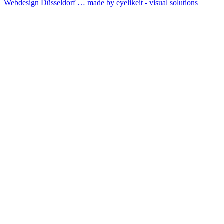
Webdesign Düsseldorf … made by
eyelikeit - visual solutions