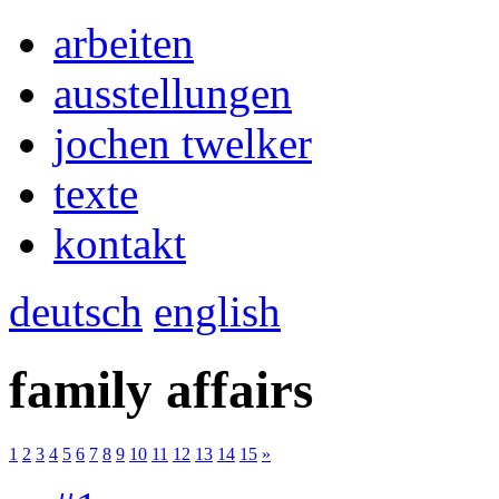
arbeiten
ausstellungen
jochen twelker
texte
kontakt
deutsch
english
family affairs
1
2
3
4
5
6
7
8
9
10
11
12
13
14
15
»