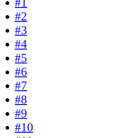
#1
#2
#3
#4
#5
#6
#7
#8
#9
#10