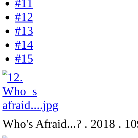
#11
#12
#13
#14
#15
Who's Afraid...? . 2018 . 1