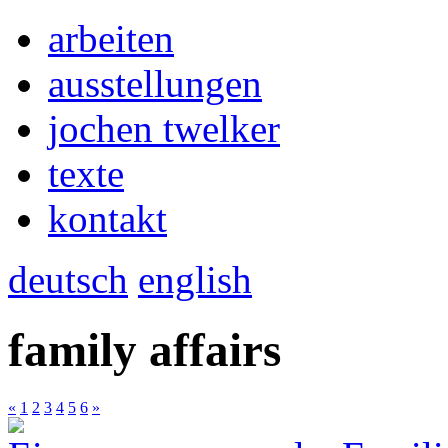
arbeiten
ausstellungen
jochen twelker
texte
kontakt
deutsch
english
family affairs
«
1
2
3
4
5
6
»