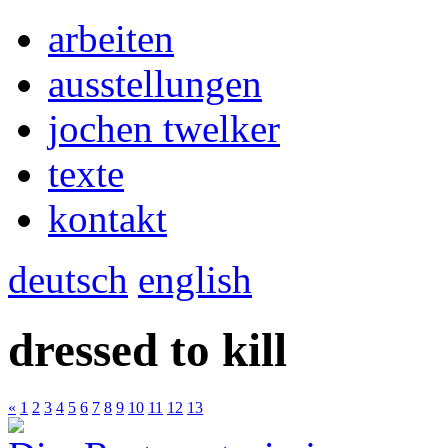
arbeiten
ausstellungen
jochen twelker
texte
kontakt
deutsch
english
dressed to kill
«
1
2
3
4
5
6
7
8
9
10
11
12
13