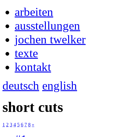
arbeiten
ausstellungen
jochen twelker
texte
kontakt
deutsch
english
short cuts
1
2
3
4
5
6
7
8
»