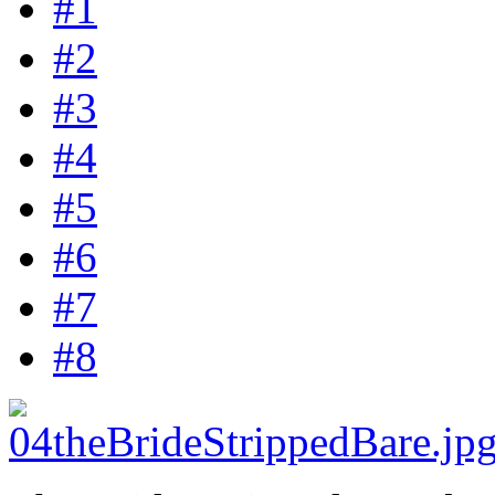
#1
#2
#3
#4
#5
#6
#7
#8