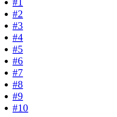
#1
#2
#3
#4
#5
#6
#7
#8
#9
#10