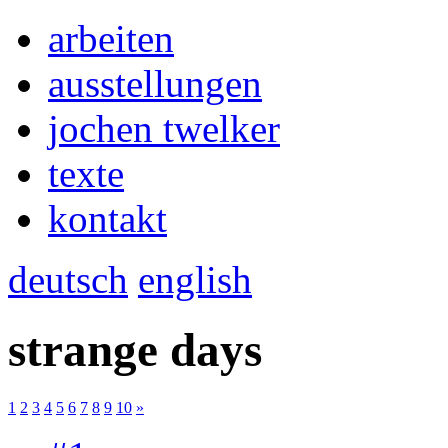
arbeiten
ausstellungen
jochen twelker
texte
kontakt
deutsch
english
strange days
1
2
3
4
5
6
7
8
9
10
»