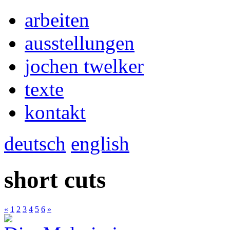
arbeiten
ausstellungen
jochen twelker
texte
kontakt
deutsch
english
short cuts
«
1
2
3
4
5
6
»