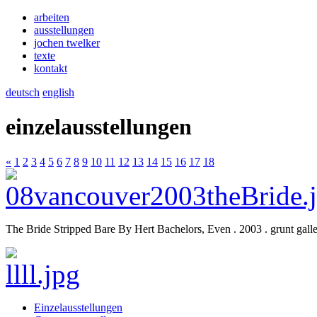
arbeiten
ausstellungen
jochen twelker
texte
kontakt
deutsch
english
einzelausstellungen
«
1
2
3
4
5
6
7
8
9
10
11
12
13
14
15
16
17
18
The Bride Stripped Bare By Hert Bachelors, Even . 2003 . grunt gall
Einzelausstellungen