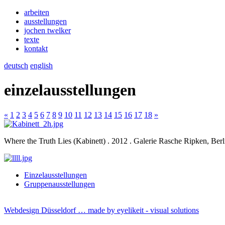
arbeiten
ausstellungen
jochen twelker
texte
kontakt
deutsch
english
einzelausstellungen
«
1
2
3
4
5
6
7
8
9
10
11
12
13
14
15
16
17
18
»
Where the Truth Lies (Kabinett) . 2012 . Galerie Rasche Ripken, Berl
Einzelausstellungen
Gruppenausstellungen
Webdesign Düsseldorf … made by
eyelikeit - visual solutions