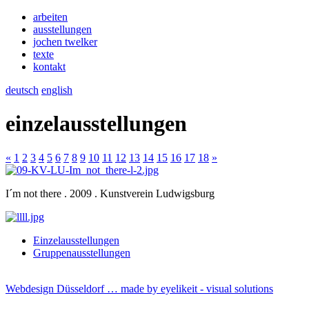
arbeiten
ausstellungen
jochen twelker
texte
kontakt
deutsch
english
einzelausstellungen
«
1
2
3
4
5
6
7
8
9
10
11
12
13
14
15
16
17
18
»
I´m not there . 2009 . Kunstverein Ludwigsburg
Einzelausstellungen
Gruppenausstellungen
Webdesign Düsseldorf … made by
eyelikeit - visual solutions