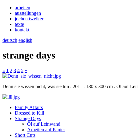
arbeiten
ausstellungen
jochen twelker
texte
kontakt
deutsch
english
strange days
«
1
2
3
4
5
»
Denn sie wissen nicht, was sie tun . 2011 . 180 x 300 cm . Öl auf Le
Family Affairs
Dressed to Kill
Strange Days
Öl auf Leinwand
Arbeiten auf Papier
Short Cuts