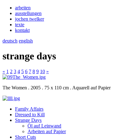
arbeiten
ausstellungen
jochen twelker
texte
kontakt
deutsch
english
strange days
«
1
2
3
4
5
6
7
8
9
10
»
The Women . 2005 . 75 x 110 cm . Aquarell auf Papier
Family Affairs
Dressed to Kill
Strange Days
Öl auf Leinwand
Arbeiten auf Papier
Short Cuts